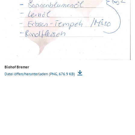
Su
Biohof Bremer
Da
Datei öffen/herunterladen (PNG, 676.9 KB)