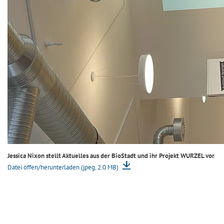
Jessica Nixon stellt Aktuelles aus der BioStadt und ihr Projekt WURZEL vor
Datei öffen/herunterladen (jpeg, 2.0 MB)