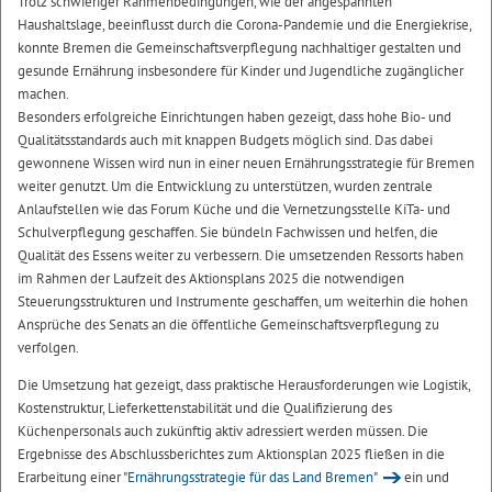
Trotz schwieriger Rahmenbedingungen, wie der angespannten
Haushaltslage, beeinflusst durch die Corona-Pandemie und die Energiekrise,
konnte Bremen die Gemeinschaftsverpflegung nachhaltiger gestalten und
gesunde Ernährung insbesondere für Kinder und Jugendliche zugänglicher
machen.
Besonders erfolgreiche Einrichtungen haben gezeigt, dass hohe Bio- und
Qualitätsstandards auch mit knappen Budgets möglich sind. Das dabei
gewonnene Wissen wird nun in einer neuen Ernährungsstrategie für Bremen
weiter genutzt. Um die Entwicklung zu unterstützen, wurden zentrale
Anlaufstellen wie das Forum Küche und die Vernetzungsstelle KiTa- und
Schulverpflegung geschaffen. Sie bündeln Fachwissen und helfen, die
Qualität des Essens weiter zu verbessern. Die umsetzenden Ressorts haben
im Rahmen der Laufzeit des Aktionsplans 2025 die notwendigen
Steuerungsstrukturen und Instrumente geschaffen, um weiterhin die hohen
Ansprüche des Senats an die öffentliche Gemeinschaftsverpflegung zu
verfolgen.
Die Umsetzung hat gezeigt, dass praktische Herausforderungen wie Logistik,
Kostenstruktur, Lieferkettenstabilität und die Qualifizierung des
Küchenpersonals auch zukünftig aktiv adressiert werden müssen. Die
Ergebnisse des Abschlussberichtes zum Aktionsplan 2025 fließen in die
Erarbeitung einer
"Ernährungsstrategie für das Land Bremen"
ein und