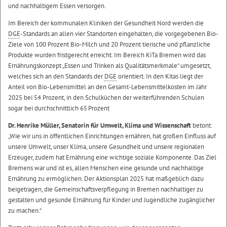
und nachhaltigem Essen versorgen.
Im Bereich der kommunalen Kliniken der Gesundheit Nord werden die
DGE
-Standards an allen vier Standorten eingehalten, die vorgegebenen Bio-
Ziele von 100 Prozent Bio-Milch und 20 Prozent tierische und pflanzliche
Produkte wurden fristgerecht erreicht. Im Bereich KiTa Bremen wird das
Ernährungskonzept „Essen und Trinken als Qualitätsmerkmale“ umgesetzt,
welches sich an den Standards der
DGE
orientiert. In den Kitas liegt der
Anteil von Bio-Lebensmittel an den Gesamt-Lebensmittelkosten im Jahr
2025 bei 54 Prozent, in den Schulküchen der weiterführenden Schulen
sogar bei durchschnittlich 65 Prozent
Dr. Henrike Müller, Senatorin für Umwelt, Klima und Wissenschaft
betont:
„Wie wir uns in öffentlichen Einrichtungen ernähren, hat großen Einfluss auf
unsere Umwelt, unser Klima, unsere Gesundheit und unsere regionalen
Erzeuger, zudem hat Ernährung eine wichtige soziale Komponente. Das Ziel
Bremens war und ist es, allen Menschen eine gesunde und nachhaltige
Ernährung zu ermöglichen. Der Aktionsplan 2025 hat maßgeblich dazu
beigetragen, die Gemeinschaftsverpflegung in Bremen nachhaltiger zu
gestalten und gesunde Ernährung für Kinder und Jugendliche zugänglicher
zu machen.“